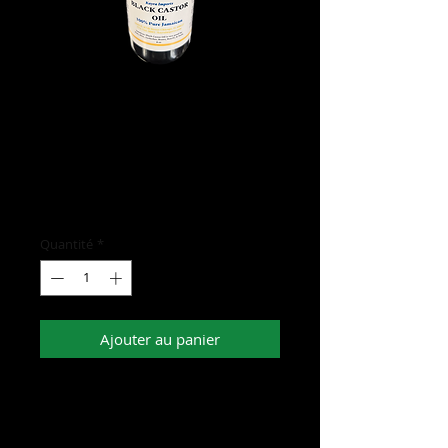
Kayra Imports Black Castor
Oil
Prix
20,00 $US
Quantité
*
Ajouter au panier
- 100% Pure Jamaican
- Very good for hair, skin, eyelashes,
brows, beards, and nails.