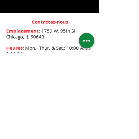
Contactez-nous
Emplacement:
1759 W. 95th St.
Chicago, IL 60643
Heures:
Mon.- Thur. & Sat.: 10:00 A.M.-
8:00 P.M.
Friday: 10:00 A.M.- 12:30 P.M.,
2:30 P.M.-8:00 P.M.
Sunday: 12:00 P.M.- 6:00 P.M.
Téléphone:
(773) 445-0525
E-mail:
djenne5404@sbcglobal.net
CONNECTEZ-VOUS AVEC NOUS
politique de confidentialité
Expéditions et retours
Formulaire de mesures