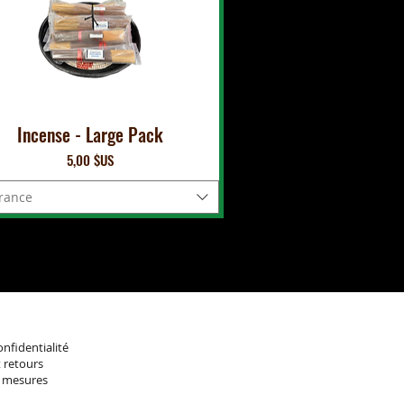
Incense - Large Pack
Prix
5,00 $US
rance
onfidentialité
 retours
e mesures