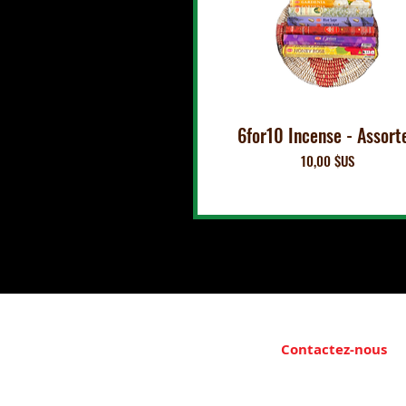
6for10 Incense - Assort
Prix
10,00 $US
Contactez-nous