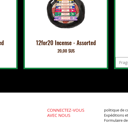
ed
12for20 Incense - Assorted
Prix
20,00 $US
Frag
CONNECTEZ-VOUS
politique de c
AVEC NOUS
Expéditions et
Formulaire d