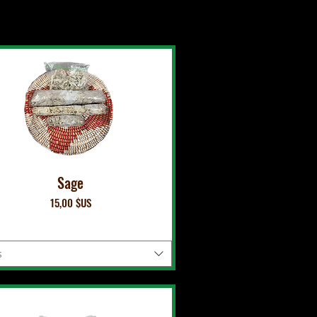
Sage
Prix
15,00 $US
s