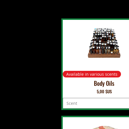
Available in various scents
Body Oils
Prix
5,00 $US
Scent