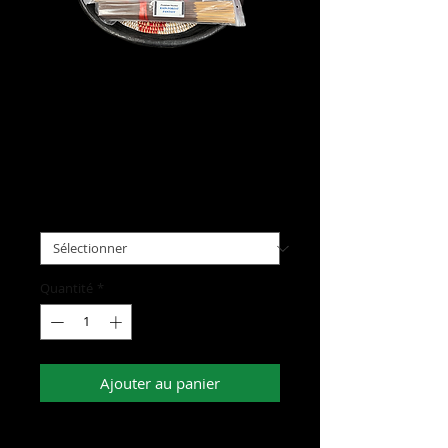
Incense - Large Pack
Prix
5,00 $US
Fragrance
*
Quantité
*
Ajouter au panier
Available in various frangrances