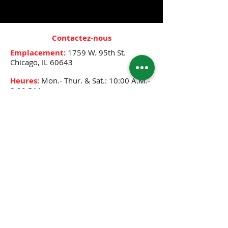
Contactez-nous
Emplacement:
1759 W. 95th St.
Chicago, IL 60643
Heures:
Mon.- Thur. & Sat.: 10:00 A.M.-
8:00 P.M.
Friday: 10:00 A.M.- 12:30 P.M.,
2:30 P.M.-8:00 P.M.
Sunday: 12:00 P.M.- 6:00 P.M.
Téléphone:
(773) 445-0525
E-mail:
djenne5404@sbcglobal.net
CONNECTEZ-VOUS AVEC NOUS
politique de confidentialité
Expéditions et retours